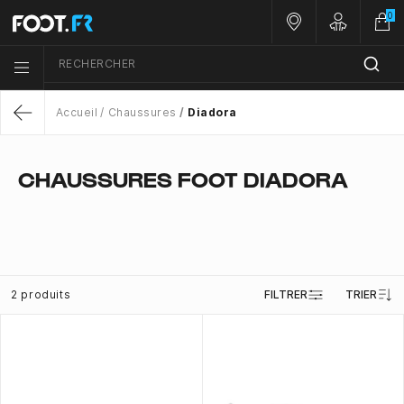
0
Nos magasins
Customer 
RECHERCHER
Menu list icon
Accueil
Chaussures
Diadora
Return
CHAUSSURES FOOT DIADORA
2 produits
FILTRER
TRIER