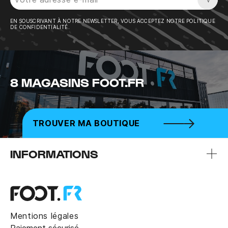
Sousc
EN SOUSCRIVANT À NOTRE NEWSLETTER, VOUS ACCEPTEZ NOTRE POLITIQUE
DE CONFIDENTIALITÉ.
8 MAGASINS FOOT.FR
TROUVER MA BOUTIQUE
INFORMATIONS
Mentions légales
Paiement sécurisé