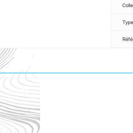
Coll
Type
Réfé