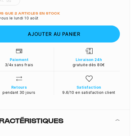
XL
ité
LUS QUE 2 ARTICLES EN STOCK
ous le lundi 10 août
AJOUTER AU PANIER
Paiement
Livraison 24h
3/4x sans frais
gratuite dès 80€
Retours
Satisfaction
pendant 30 jours
9.6/10 en satisfaction client
RACTÉRISTIQUES