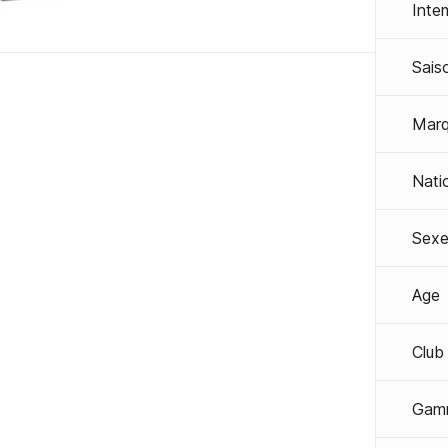
Inte
Sais
Mar
Nati
Sexe
Age
Club
Gam