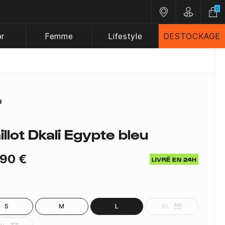
0
Nos magasins
Customer A
or
Femme
Lifestyle
DESTOCKAGE
illot Dkali Egypte bleu
,90 €
LIVRÉ EN 24H
S
M
L
XL