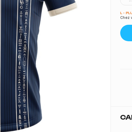
2
Quant
L - P
Chez v
CA