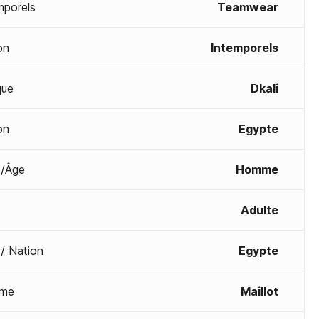
mporels
Teamwear
on
Intemporels
que
Dkali
on
Egypte
/Âge
Homme
Adulte
 / Nation
Egypte
me
Maillot