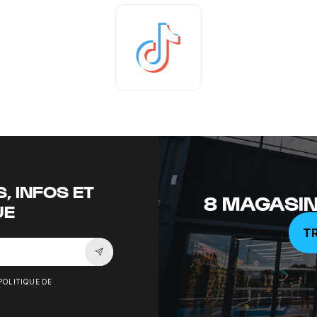
Tiktok
, INFOS ET
8 MAGASIN
UE
T
Souscrire à la newsletter
POLITIQUE DE