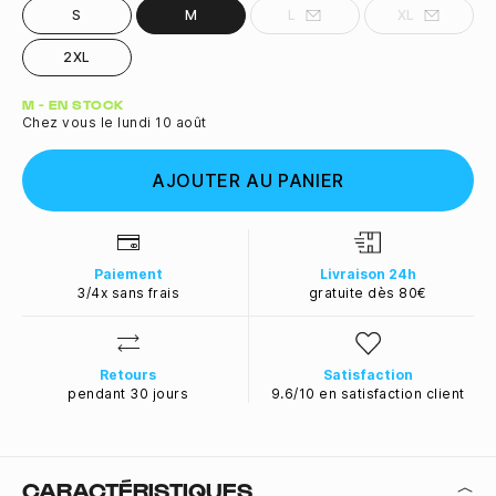
S
M
L
XL
2XL
Quantité
M - EN STOCK
Chez vous le lundi 10 août
AJOUTER AU PANIER
Paiement
Livraison 24h
3/4x sans frais
gratuite dès 80€
Retours
Satisfaction
pendant 30 jours
9.6/10 en satisfaction client
CARACTÉRISTIQUES