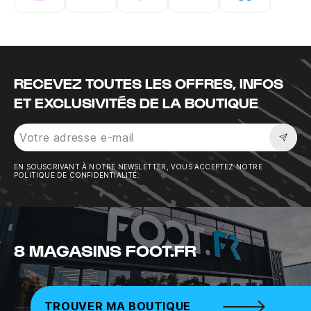
Instagram
Twitter
Tiktok
Youtube
Facebook
RECEVEZ TOUTES LES OFFRES, INFOS
ET EXCLUSIVITÉS DE LA BOUTIQUE
Sousc
EN SOUSCRIVANT À NOTRE NEWSLETTER, VOUS ACCEPTEZ NOTRE
POLITIQUE DE CONFIDENTIALITÉ.
8 MAGASINS FOOT.FR
TROUVER MA BOUTIQUE