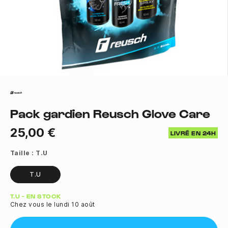
Pack gardien Reusch Glove Care
25,00 €
LIVRÉ EN 24H
Taille :
T.U
T.U
Quantité
T.U - EN STOCK
Chez vous le lundi 10 août