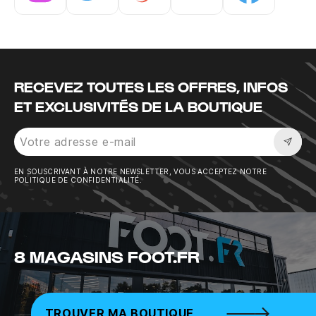
Instagram
Twitter
Tiktok
Youtube
Facebook
RECEVEZ TOUTES LES OFFRES, INFOS
ET EXCLUSIVITÉS DE LA BOUTIQUE
Sousc
EN SOUSCRIVANT À NOTRE NEWSLETTER, VOUS ACCEPTEZ NOTRE
POLITIQUE DE CONFIDENTIALITÉ.
8 MAGASINS FOOT.FR
TROUVER MA BOUTIQUE