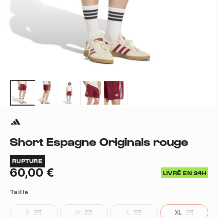
Short Espagne Originals rouge
RUPTURE
60,00 €
LIVRÉ EN 24H
Taille
S
M
L
XL