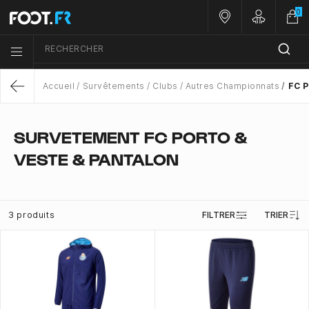
0
Nos magasins
Customer 
RECHERCHER
Menu list icon
Accueil
Survêtements
Clubs
Autres Championnats
FC P
Return
SURVETEMENT FC PORTO &
VESTE & PANTALON
3 produits
FILTRER
TRIER