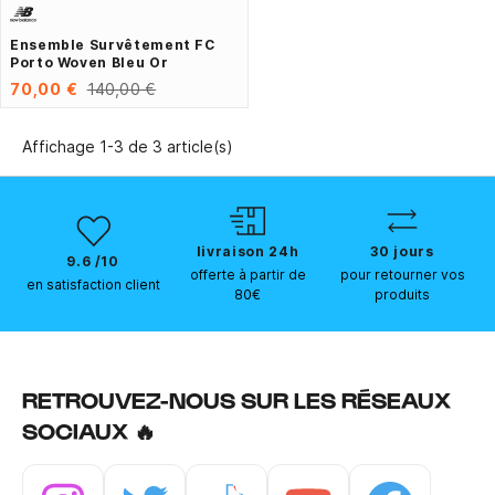
Ensemble Survêtement FC
Porto Woven Bleu Or
70,00 €
140,00 €
Affichage 1-3 de 3 article(s)
livraison 24h
30 jours
9.6 /10
offerte à partir de
pour retourner vos
en satisfaction client
80€
produits
RETROUVEZ-NOUS SUR LES RÉSEAUX
SOCIAUX 🔥