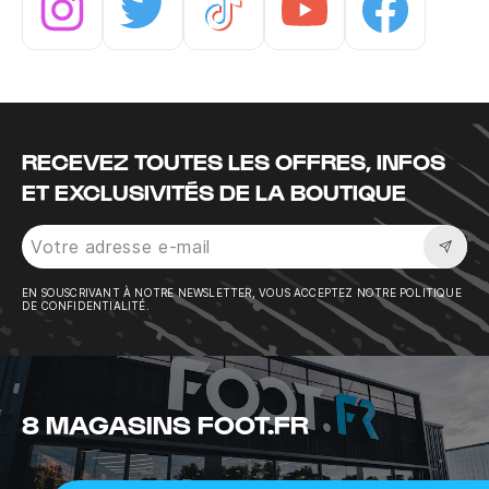
Instagram
Twitter
Tiktok
Youtube
Facebook
RECEVEZ TOUTES LES OFFRES, INFOS
ET EXCLUSIVITÉS DE LA BOUTIQUE
Sousc
EN SOUSCRIVANT À NOTRE NEWSLETTER, VOUS ACCEPTEZ NOTRE POLITIQUE
DE CONFIDENTIALITÉ.
8 MAGASINS FOOT.FR