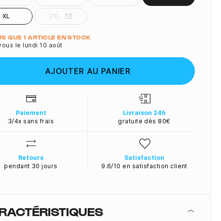
XL
2XL
ité
LUS QUE 1 ARTICLE EN STOCK
ous le lundi 10 août
AJOUTER AU PANIER
Paiement
Livraison 24h
3/4x sans frais
gratuite dès 80€
Retours
Satisfaction
pendant 30 jours
9.6/10 en satisfaction client
RACTÉRISTIQUES