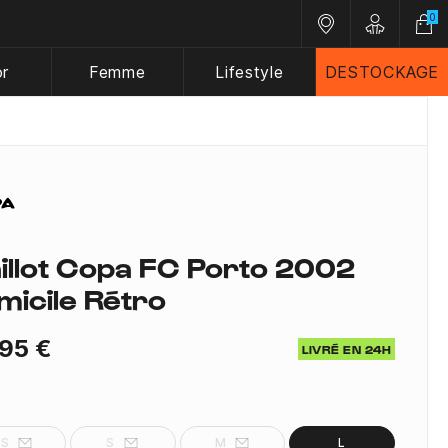
0
Nos magasins
Customer A
or
Femme
Lifestyle
DESTOCKAGE
illot Copa FC Porto 2002
micile Rétro
95 €
LIVRÉ EN 24H
XS
S
M
L