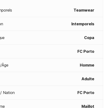
mporels
Teamwear
on
Intemporels
que
Copa
FC Porto
/Âge
Homme
Adulte
 / Nation
FC Porto
me
Maillot