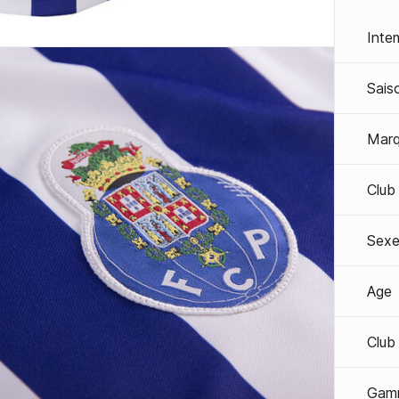
Inte
Sais
Mar
Club
Sexe
Age
Club
Gam