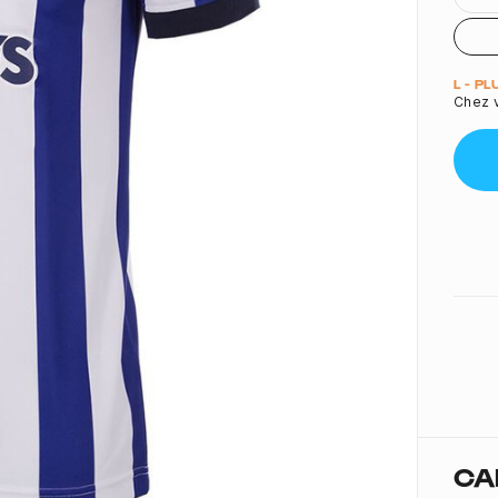
Quant
L - P
Chez v
CA