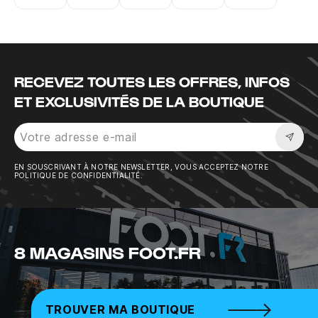
Instagram
Twitter
Tiktok
Youtube
Facebook
RECEVEZ TOUTES LES OFFRES, INFOS
ET EXCLUSIVITÉS DE LA BOUTIQUE
Sousc
EN SOUSCRIVANT À NOTRE NEWSLETTER, VOUS ACCEPTEZ NOTRE
POLITIQUE DE CONFIDENTIALITÉ.
8 MAGASINS FOOT.FR
TROUVER MA BOUTIQUE