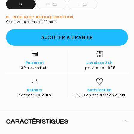
S
M
L
Quantité
S - PLUS QUE 1 ARTICLE EN STOCK
Chez vous le mardi 11 août
AJOUTER AU PANIER
Paiement
Livraison 24h
3/4x sans frais
gratuite dès 80€
Retours
Satisfaction
pendant 30 jours
9.6/10 en satisfaction client
CARACTÉRISTIQUES