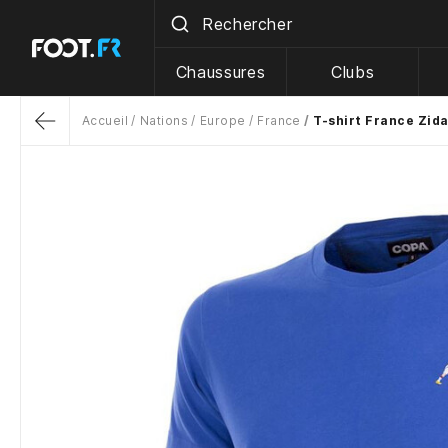
Chaussures
Clubs
Accueil
Nations
Europe
France
T-shirt France Zid
Return