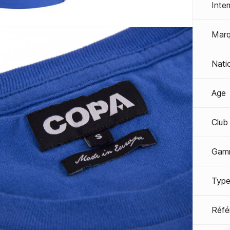
Inte
Mar
Nati
Age
Club
Gam
Type
Réfé