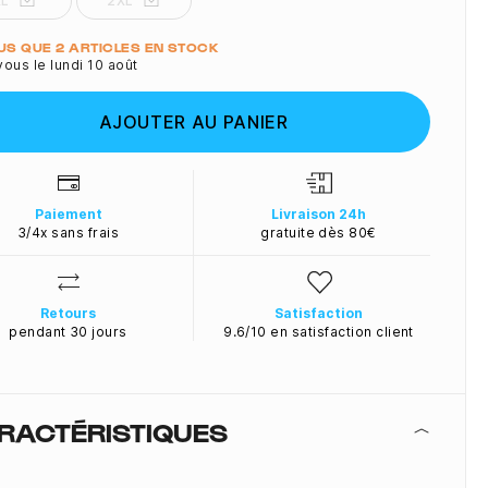
XL
2XL
ité
LUS QUE 2 ARTICLES EN STOCK
ous le lundi 10 août
AJOUTER AU PANIER
Paiement
Livraison 24h
3/4x sans frais
gratuite dès 80€
Retours
Satisfaction
pendant 30 jours
9.6/10 en satisfaction client
RACTÉRISTIQUES