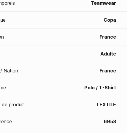
mporels
Teamwear
que
Copa
on
France
Adulte
 / Nation
France
me
Polo / T-Shirt
 de produit
TEXTILE
rence
6953