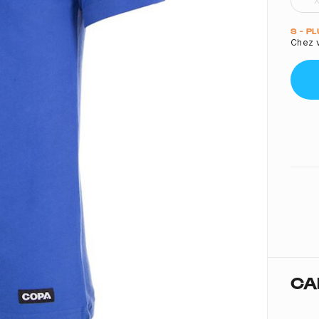
Quant
S - P
Chez v
CA