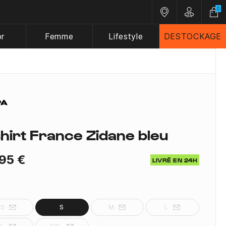
0
Nos magasins
Customer A
or
Femme
Lifestyle
DESTOCKAGE
shirt France Zidane bleu
95 €
LIVRÉ EN 24H
XS
S
M
L