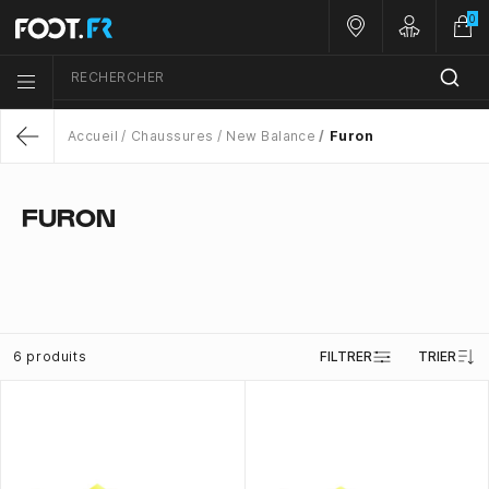
0
Nos magasins
Customer 
RECHERCHER
Menu list icon
Accueil
Chaussures
New Balance
Furon
Return
FURON
6 produits
FILTRER
TRIER