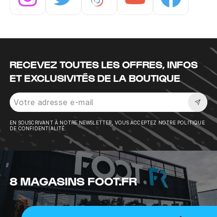
Instagram
Twitter
Tiktok
Youtube
Facebook
RECEVEZ TOUTES LES OFFRES, INFOS
ET EXCLUSIVITÉS DE LA BOUTIQUE
Sousc
EN SOUSCRIVANT À NOTRE NEWSLETTER, VOUS ACCEPTEZ NOTRE POLITIQUE
DE CONFIDENTIALITÉ.
8 MAGASINS FOOT.FR