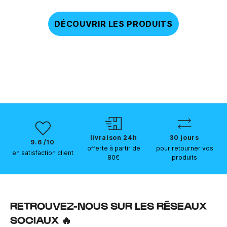
DÉCOUVRIR LES PRODUITS
livraison 24h
30 jours
9.6 /10
offerte à partir de
pour retourner vos
en satisfaction client
80€
produits
RETROUVEZ-NOUS SUR LES RÉSEAUX
SOCIAUX 🔥