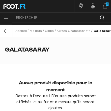
0
Nos magasins
Customer 
RECHERCHER
Menu list icon
Accueil
Maillots
Clubs
Autres Championnats
Galatasar
Return
GALATASARAY
Aucun produit disponible pour le
moment
Restez à l'écoute ! D'autres produits seront
affichés ici au fur et à mesure qu'ils seront
ajoutés.