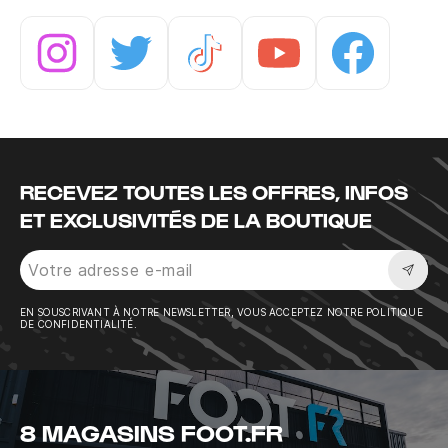
Instagram
Twitter
Tiktok
Youtube
Facebook
RECEVEZ TOUTES LES OFFRES, INFOS
ET EXCLUSIVITÉS DE LA BOUTIQUE
Sousc
EN SOUSCRIVANT À NOTRE NEWSLETTER, VOUS ACCEPTEZ NOTRE POLITIQUE
DE CONFIDENTIALITÉ.
8 MAGASINS FOOT.FR