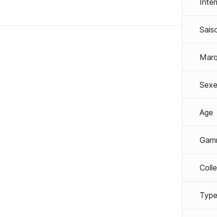
Inte
Sais
Mar
Sexe
Age
Gam
Coll
Type