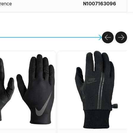
rence
N1007163096
PREVIOU
NEX