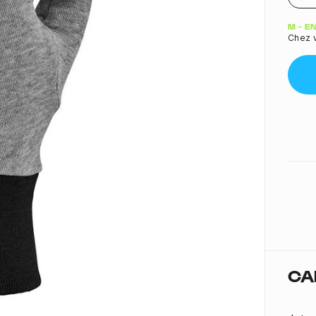
Quant
M - E
Chez 
CA