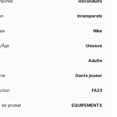
mporels
Reconduits
on
Intemporels
que
Nike
/Âge
Unisexe
Adulte
me
Gants joueur
ection
FA23
 de produit
EQUIPEMENTS