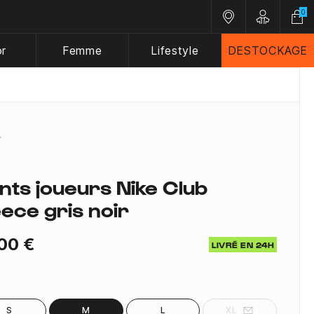
0
Nos magasins
Customer A
or
Femme
Lifestyle
DESTOCKAGE
nts joueurs Nike Club
eece gris noir
00 €
LIVRÉ EN 24H
S
M
L
XL