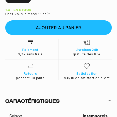
Quantité
T.U - EN STOCK
Chez vous le mardi 11 août
AJOUTER AU PANIER
Paiement
Livraison 24h
3/4x sans frais
gratuite dès 80€
Retours
Satisfaction
pendant 30 jours
9.6/10 en satisfaction client
CARACTÉRISTIQUES
Saison
Intemporels