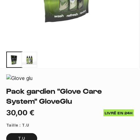
Pack gardien "Glove Care
System" GloveGlu
30,00 €
LIVRÉ EN 24H
Taille :
T.U
T.U