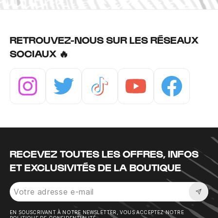
RETROUVEZ-NOUS SUR LES RÉSEAUX
SOCIAUX 🔥
Instagram
Twitter
Tiktok
Youtube
Facebook
RECEVEZ TOUTES LES OFFRES, INFOS
ET EXCLUSIVITÉS DE LA BOUTIQUE
Sousc
EN SOUSCRIVANT À NOTRE NEWSLETTER, VOUS ACCEPTEZ NOTRE
POLITIQUE DE CONFIDENTIALITÉ.