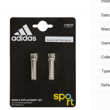
Inte
Sais
Mar
Gam
Coll
Type
Réfé