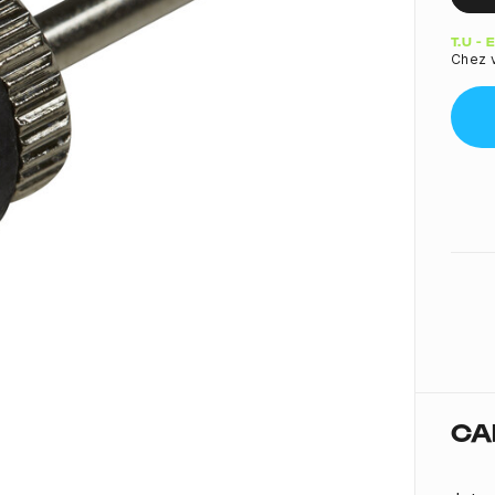
Quant
T.U -
Chez v
CA