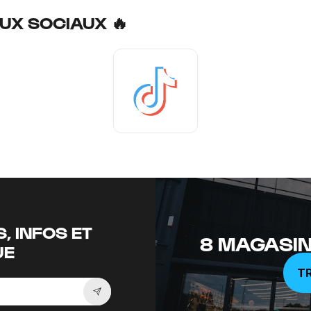
UX SOCIAUX 🔥
Tiktok
, INFOS ET
8 MAGASIN
UE
T
Souscrire à la newsletter