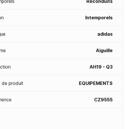
mporels
Reconduits
on
Intemporels
que
adidas
me
Aiguille
ection
AH19 - Q3
 de produit
EQUIPEMENTS
rence
CZ9555