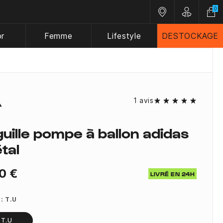
0
Nos magasins
Customer A
or
Femme
Lifestyle
DESTOCKAGE
1 avis
guille pompe à ballon adidas
tal
0 €
LIVRÉ EN 24H
 :
T.U
T.U