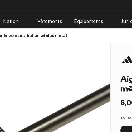
Nation
Vêtements
Équipements
Juni
uille pompe à ballon adidas métal
Ai
mé
6,0
Taille