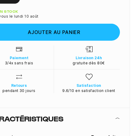
ité
 EN STOCK
ous le lundi 10 août
AJOUTER AU PANIER
Paiement
Livraison 24h
3/4x sans frais
gratuite dès 80€
Retours
Satisfaction
pendant 30 jours
9.6/10 en satisfaction client
RACTÉRISTIQUES