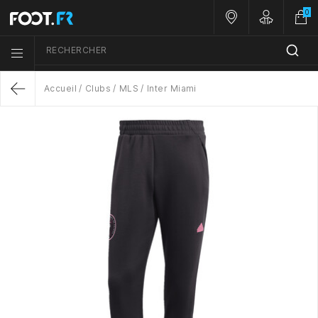
0
Nos magasins
Customer A
RECHERCHER
Menu list icon
Accueil
Clubs
MLS
Inter Miami
Return