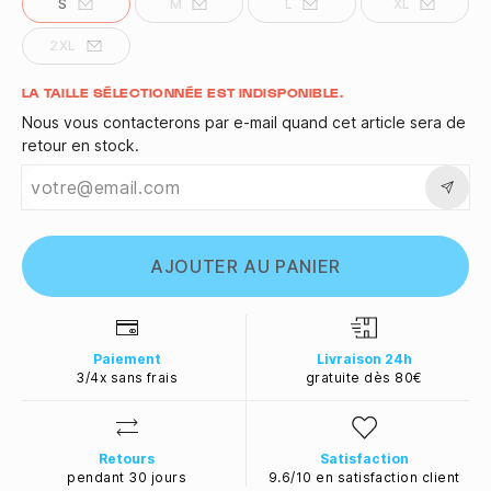
S
M
L
XL
2XL
Quantité
LA TAILLE SÉLECTIONNÉE EST INDISPONIBLE.
Nous vous contacterons par e-mail quand cet article sera de
retour en stock.
AJOUTER AU PANIER
Paiement
Livraison 24h
3/4x sans frais
gratuite dès 80€
Retours
Satisfaction
pendant 30 jours
9.6/10 en satisfaction client