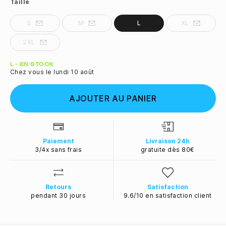
Taille
S
M
L
XL
2XL
Quantité
L - EN STOCK
Chez vous le lundi 10 août
AJOUTER AU PANIER
Paiement
Livraison 24h
3/4x sans frais
gratuite dès 80€
Retours
Satisfaction
pendant 30 jours
9.6/10 en satisfaction client