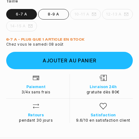
Taille
6-7 A
8-9 A
10-11 A
12-13 A
14-15 A
Quantité
6-7 A - PLUS QUE 1 ARTICLE EN STOCK
Chez vous le samedi 08 août
AJOUTER AU PANIER
Paiement
Livraison 24h
3/4x sans frais
gratuite dès 80€
Retours
Satisfaction
pendant 30 jours
9.6/10 en satisfaction client