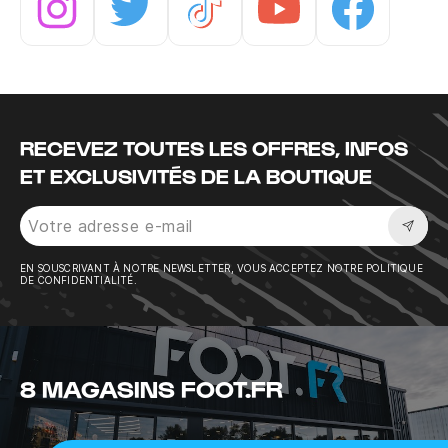
Instagram
Twitter
Tiktok
Youtube
Facebook
RECEVEZ TOUTES LES OFFRES, INFOS
ET EXCLUSIVITÉS DE LA BOUTIQUE
Sousc
EN SOUSCRIVANT À NOTRE NEWSLETTER, VOUS ACCEPTEZ NOTRE POLITIQUE
DE CONFIDENTIALITÉ.
8 MAGASINS FOOT.FR