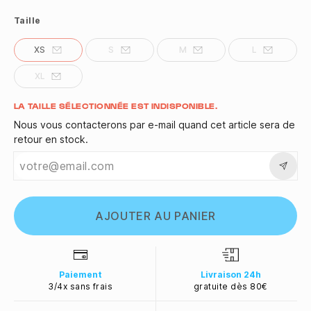
Taille
XS
S
M
L
XL
Quantité
LA TAILLE SÉLECTIONNÉE EST INDISPONIBLE.
Nous vous contacterons par e-mail quand cet article sera de
retour en stock.
AJOUTER AU PANIER
Paiement
Livraison 24h
3/4x sans frais
gratuite dès 80€