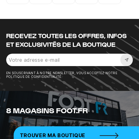
Instagram
Twitter
Tiktok
Youtube
Facebook
RECEVEZ TOUTES LES OFFRES, INFOS
ET EXCLUSIVITÉS DE LA BOUTIQUE
Sousc
EN SOUSCRIVANT À NOTRE NEWSLETTER, VOUS ACCEPTEZ NOTRE
POLITIQUE DE CONFIDENTIALITÉ.
8 MAGASINS FOOT.FR
TROUVER MA BOUTIQUE