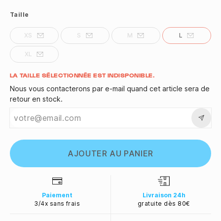
Taille
XS
S
M
L
XL
Quantité
LA TAILLE SÉLECTIONNÉE EST INDISPONIBLE.
Nous vous contacterons par e-mail quand cet article sera de
retour en stock.
AJOUTER AU PANIER
Paiement
Livraison 24h
3/4x sans frais
gratuite dès 80€