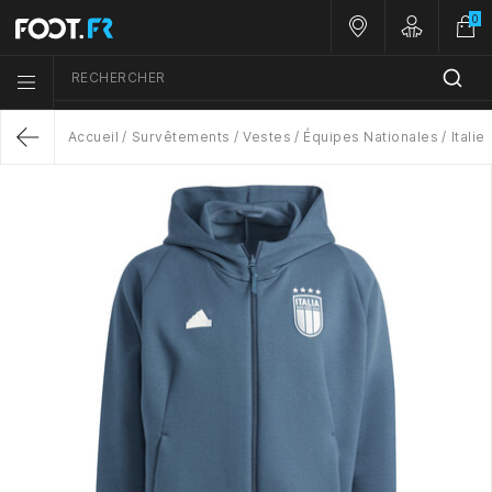
0
Nos magasins
Customer A
RECHERCHER
Menu list icon
Accueil
Survêtements
Vestes
Équipes Nationales
Italie
Return