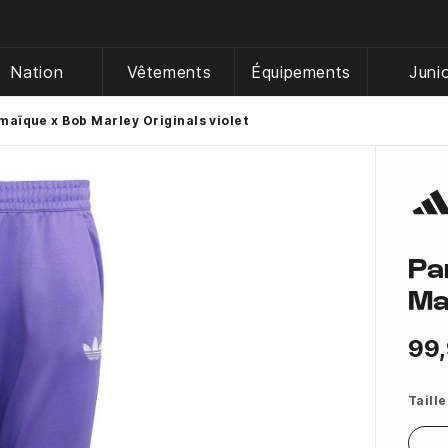
Nation
Vêtements
Équipements
Juni
maïque x Bob Marley Originals violet
Pa
Ma
99,
Taille