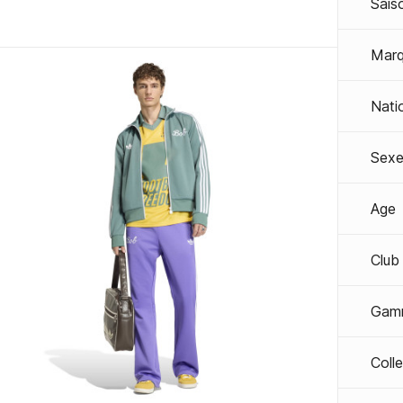
Sais
Mar
Nati
Sexe
Age
Club
Gam
Coll