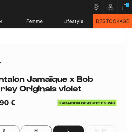
0
Nos magasins
Customer A
or
Femme
Lifestyle
DESTOCKAGE
ntalon Jamaïque x Bob
rley Originals violet
90 €
LIVRAISON GRATUITE EN 24H
S
M
L
XL