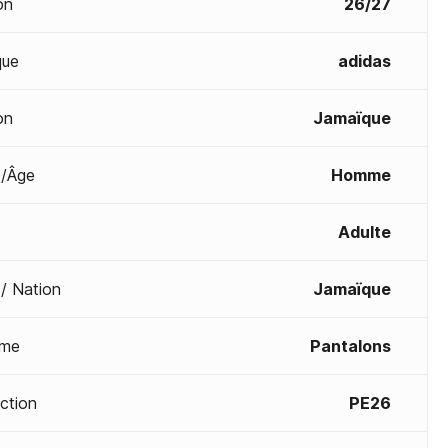
on
26/27
que
adidas
on
Jamaïque
/Âge
Homme
Adulte
 / Nation
Jamaïque
me
Pantalons
ection
PE26