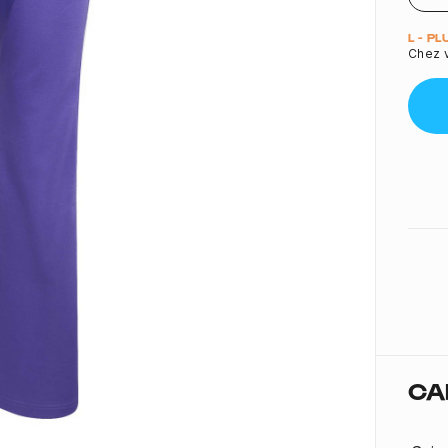
Quant
L - P
Chez v
CA