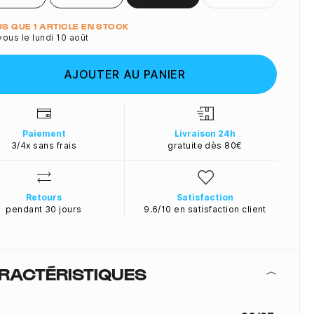
ité
LUS QUE 1 ARTICLE EN STOCK
ous le lundi 10 août
AJOUTER AU PANIER
Paiement
Livraison 24h
3/4x sans frais
gratuite dès 80€
Retours
Satisfaction
pendant 30 jours
9.6/10 en satisfaction client
RACTÉRISTIQUES