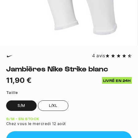
4 avis
Jambières Nike Strike blanc
11,90 €
LIVRÉ EN 24H
Taille
S/M
L/XL
Quantité
S/M - EN STOCK
Chez vous le mercredi 12 août