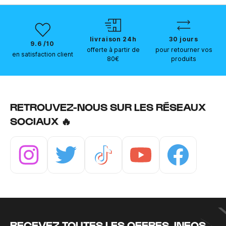
livraison 24h
30 jours
9.6 /10
offerte à partir de
pour retourner vos
en satisfaction client
80€
produits
RETROUVEZ-NOUS SUR LES RÉSEAUX
SOCIAUX 🔥
Instagram
Twitter
Tiktok
Youtube
Facebook
RECEVEZ TOUTES LES OFFRES, INFOS