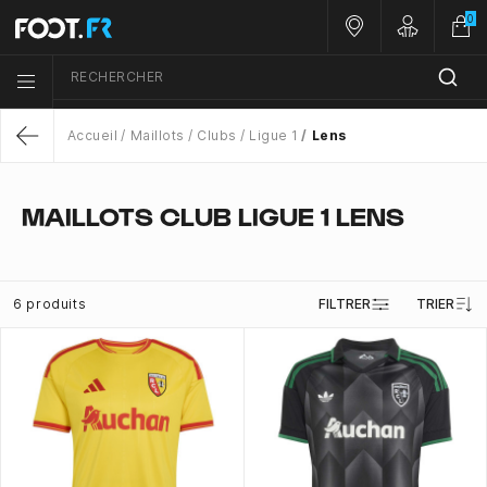
0
Nos magasins
Customer 
RECHERCHER
Menu list icon
Accueil
Maillots
Clubs
Ligue 1
Lens
Return
MAILLOTS CLUB LIGUE 1 LENS
6 produits
FILTRER
TRIER