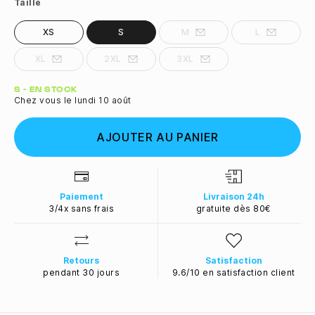
Taille
XS
S
M
L
XL
2XL
3XL
Quantité
S - EN STOCK
Chez vous le lundi 10 août
AJOUTER AU PANIER
Paiement
Livraison 24h
3/4x sans frais
gratuite dès 80€
Retours
Satisfaction
pendant 30 jours
9.6/10 en satisfaction client