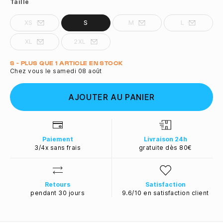
Taille
XS
S
M
L
XL
2XL
Quantité
S - PLUS QUE 1 ARTICLE EN STOCK
Chez vous le samedi 08 août
AJOUTER AU PANIER
Paiement
Livraison 24h
3/4x sans frais
gratuite dès 80€
Retours
Satisfaction
pendant 30 jours
9.6/10 en satisfaction client