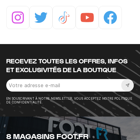
Instagram
Twitter
Tiktok
Youtube
Facebook
RECEVEZ TOUTES LES OFFRES, INFOS
ET EXCLUSIVITÉS DE LA BOUTIQUE
Sousc
EN SOUSCRIVANT À NOTRE NEWSLETTER, VOUS ACCEPTEZ NOTRE POLITIQUE
DE CONFIDENTIALITÉ.
8 MAGASINS FOOT.FR