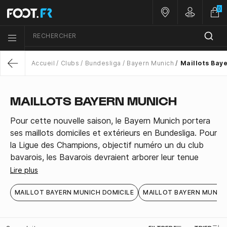
0
Nos magasins
Customer 
RECHERCHER
Menu list icon
Accueil
Clubs
Bundesliga
Bayern Munich
Maillots Bay
Return
MAILLOTS BAYERN MUNICH
Pour cette nouvelle saison, le Bayern Munich portera
ses maillots domiciles et extérieurs en Bundesliga. Pour
la Ligue des Champions, objectif numéro un du club
bavarois, les Bavarois devraient arborer leur tenue
Third.
Lire plus
MAILLOT BAYERN MUNICH DOMICILE
MAILLOT BAYERN MUNICH