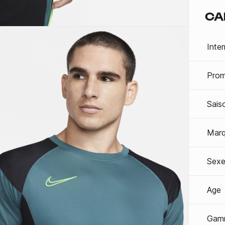
CA
Inte
Prom
Sais
Mar
Sexe
Age
Gam