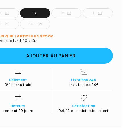
XS
S
M
L
XL
2XL
ité
LUS QUE 1 ARTICLE EN STOCK
ous le lundi 10 août
AJOUTER AU PANIER
Paiement
Livraison 24h
3/4x sans frais
gratuite dès 80€
Retours
Satisfaction
pendant 30 jours
9.6/10 en satisfaction client