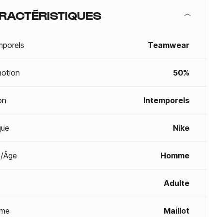
RACTÉRISTIQUES
mporels
Teamwear
otion
50%
on
Intemporels
que
Nike
/Âge
Homme
Adulte
me
Maillot