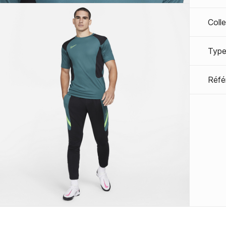
Coll
Type
Réfé