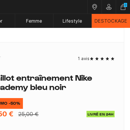
0
Nos magasins
Customer A
or
Femme
Lifestyle
DESTOCKAGE
1 avis
illot entraînement Nike
ademy bleu noir
MO -50%
50 €
25,00 €
LIVRÉ EN 24H