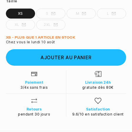
Taille
XS
S
M
L
XL
2XL
Quantité
XS - PLUS QUE 1 ARTICLE EN STOCK
Chez vous le lundi 10 août
AJOUTER AU PANIER
Paiement
Livraison 24h
3/4x sans frais
gratuite dès 80€
Retours
Satisfaction
pendant 30 jours
9.6/10 en satisfaction client