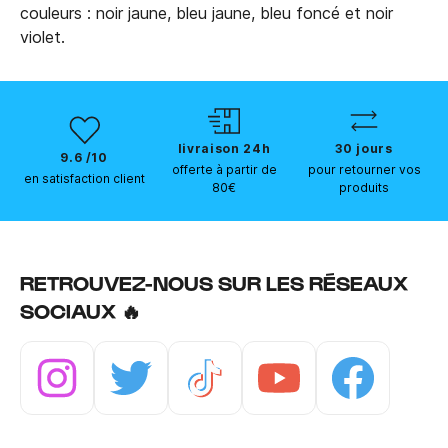
couleurs : noir jaune, bleu jaune, bleu foncé et noir
violet.
livraison 24h
30 jours
9.6 /10
offerte à partir de
pour retourner vos
en satisfaction client
80€
produits
RETROUVEZ-NOUS SUR LES RÉSEAUX
SOCIAUX 🔥
Instagram
Twitter
Tiktok
Youtube
Facebook