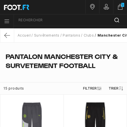
0
Nos magasins
Customer 
RECHERCHER
Menu list icon
Accueil
Survêtements
Pantalons
Clubs
Manchester Ci
Return
PANTALON MANCHESTER CITY &
SURVETEMENT FOOTBALL
15 produits
FILTRER
TRIER