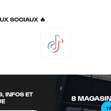
UX SOCIAUX 🔥
Tiktok
, INFOS ET
8 MAGASIN
UE
T