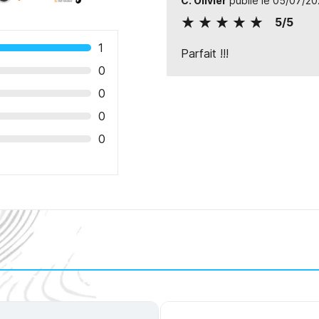
C. Olivier
publié le 05/07/2
5/5
1
Parfait !!!
0
0
0
0