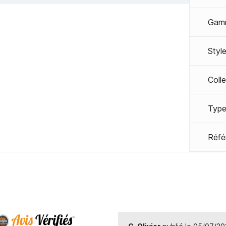
Gam
Styl
Coll
Type
Réfé