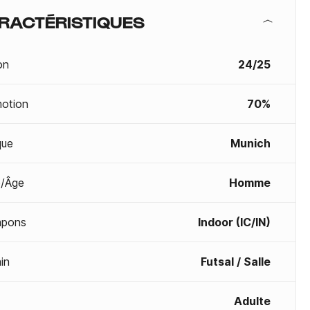
RACTÉRISTIQUES
on
24/25
otion
70%
que
Munich
/Âge
Homme
mpons
Indoor (IC/IN)
in
Futsal / Salle
Adulte