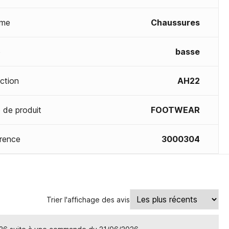
me
Chaussures
e
basse
ection
AH22
 de produit
FOOTWEAR
rence
3000304
Trier l'affichage des avis