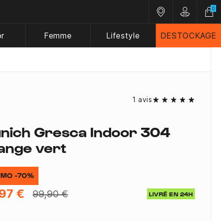
0
Nos magasins
Customer A
or
Femme
Lifestyle
DESTOCKAGE
1 avis
nich Gresca Indoor 304
ange vert
MO -70%
97 €
99,90 €
LIVRÉ EN 24H