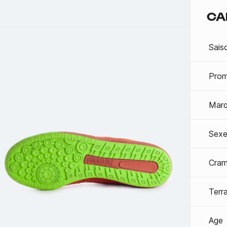
CA
Sais
Prom
Mar
Sexe
Cra
Terra
Age