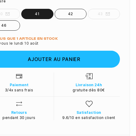
ure
40
41
42
43
46
ité
PLUS QUE 1 ARTICLE EN STOCK
ous le lundi 10 août
AJOUTER AU PANIER
Paiement
Livraison 24h
3/4x sans frais
gratuite dès 80€
Retours
Satisfaction
pendant 30 jours
9.6/10 en satisfaction client