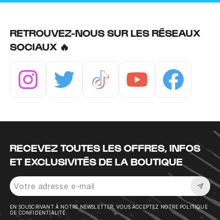
RETROUVEZ-NOUS SUR LES RÉSEAUX
SOCIAUX 🔥
Instagram
Twitter
Tiktok
Youtube
Facebook
RECEVEZ TOUTES LES OFFRES, INFOS
ET EXCLUSIVITÉS DE LA BOUTIQUE
Sousc
EN SOUSCRIVANT À NOTRE NEWSLETTER, VOUS ACCEPTEZ NOTRE POLITIQUE
DE CONFIDENTIALITÉ.