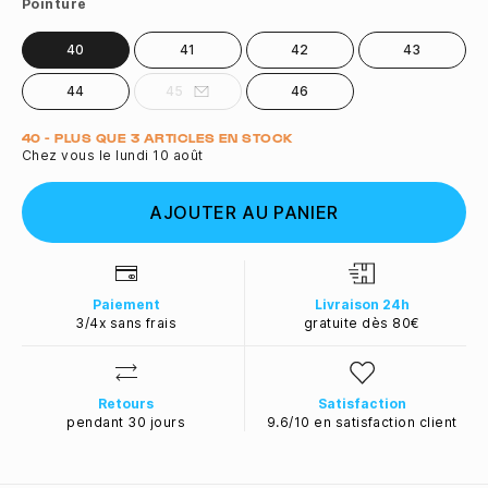
Pointure
40
41
42
43
44
45
46
Quantité
40 - PLUS QUE 3 ARTICLES EN STOCK
Chez vous le lundi 10 août
AJOUTER AU PANIER
Paiement
Livraison 24h
3/4x sans frais
gratuite dès 80€
Retours
Satisfaction
pendant 30 jours
9.6/10 en satisfaction client