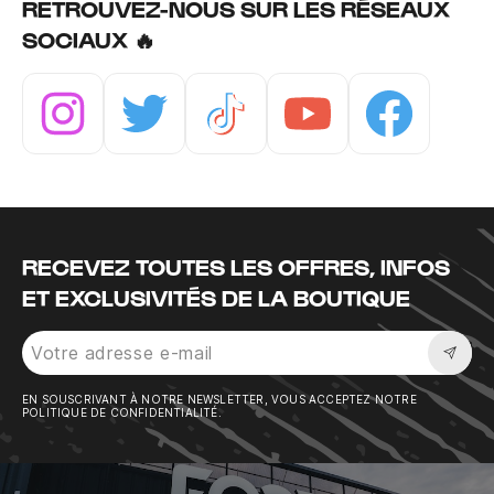
RETROUVEZ-NOUS SUR LES RÉSEAUX
SOCIAUX 🔥
Instagram
Twitter
Tiktok
Youtube
Facebook
RECEVEZ TOUTES LES OFFRES, INFOS
ET EXCLUSIVITÉS DE LA BOUTIQUE
Sousc
EN SOUSCRIVANT À NOTRE NEWSLETTER, VOUS ACCEPTEZ NOTRE
POLITIQUE DE CONFIDENTIALITÉ.