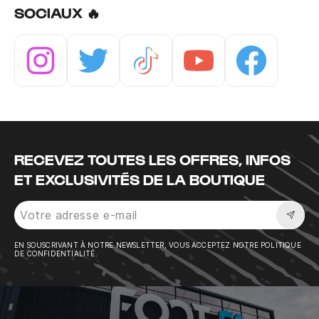
SOCIAUX 🔥
Instagram
Twitter
Tiktok
Youtube
Facebook
RECEVEZ TOUTES LES OFFRES, INFOS
ET EXCLUSIVITÉS DE LA BOUTIQUE
Sousc
EN SOUSCRIVANT À NOTRE NEWSLETTER, VOUS ACCEPTEZ NOTRE POLITIQUE
DE CONFIDENTIALITÉ.