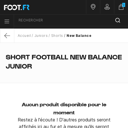
0
Nos magasins
Customer 
RECHERCHER
Menu list icon
Accueil
Juniors
Shorts
New Balance
Return
SHORT FOOTBALL NEW BALANCE
JUNIOR
Aucun produit disponible pour le
moment
Restez à l'écoute ! D'autres produits seront
affichés ici au fur et à mesure qu'ils seront