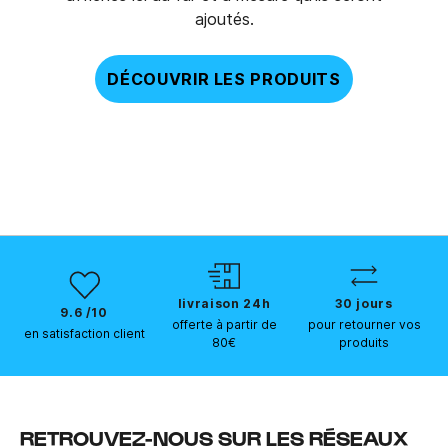
ajoutés.
DÉCOUVRIR LES PRODUITS
livraison 24h
30 jours
9.6 /10
offerte à partir de
pour retourner vos
en satisfaction client
80€
produits
RETROUVEZ-NOUS SUR LES RÉSEAUX