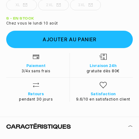
XL
2XL
3XL
Quantité
S - EN STOCK
Chez vous le lundi 10 août
AJOUTER AU PANIER
Paiement
Livraison 24h
3/4x sans frais
gratuite dès 80€
Retours
Satisfaction
pendant 30 jours
9.6/10 en satisfaction client
CARACTÉRISTIQUES