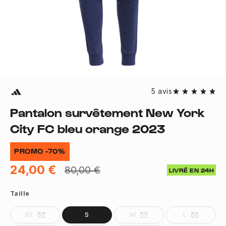
5 avis
Pantalon survêtement New York
City FC bleu orange 2023
PROMO -70%
24,00 €
80,00 €
LIVRÉ EN 24H
Taille
XS
S
M
L