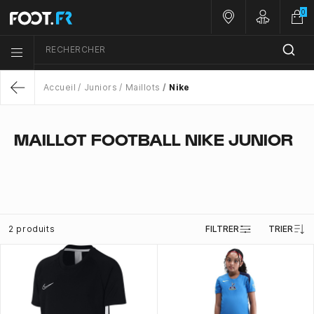
0
Nos magasins
Customer 
RECHERCHER
Menu list icon
Accueil
Juniors
Maillots
Nike
Return
MAILLOT FOOTBALL NIKE JUNIOR
2 produits
FILTRER
TRIER