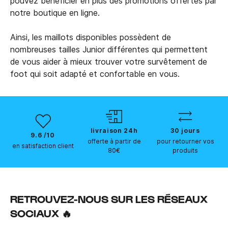
pouvez bénéficier en plus des promotions offertes par
notre boutique en ligne.
Ainsi, les maillots disponibles possèdent de
nombreuses tailles Junior différentes qui permettent
de vous aider à mieux trouver votre survêtement de
foot qui soit adapté et confortable en vous.
livraison 24h
30 jours
9.6 /10
offerte à partir de
pour retourner vos
en satisfaction client
80€
produits
RETROUVEZ-NOUS SUR LES RÉSEAUX
SOCIAUX 🔥