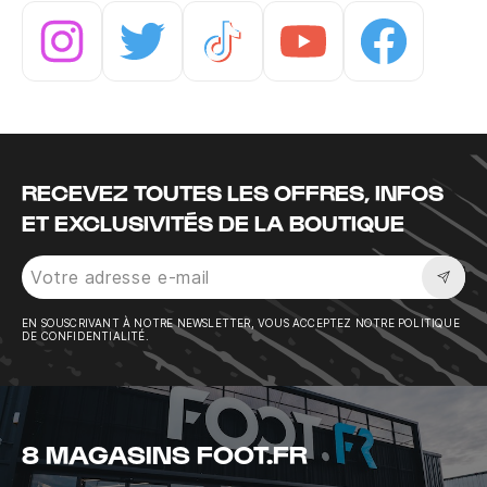
Instagram
Twitter
Tiktok
Youtube
Facebook
RECEVEZ TOUTES LES OFFRES, INFOS
ET EXCLUSIVITÉS DE LA BOUTIQUE
Sousc
EN SOUSCRIVANT À NOTRE NEWSLETTER, VOUS ACCEPTEZ NOTRE POLITIQUE
DE CONFIDENTIALITÉ.
8 MAGASINS FOOT.FR