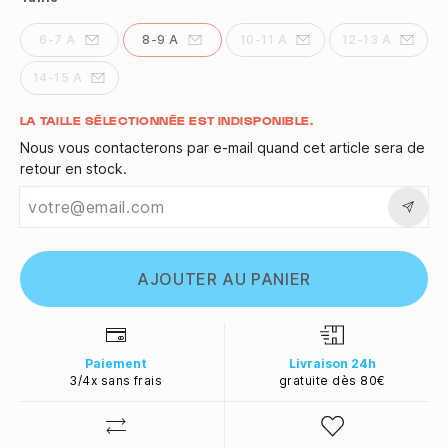
6-7 A
8-9 A
10-11 A
12-13 A
14-15 A
Quantité
LA TAILLE SÉLECTIONNÉE EST INDISPONIBLE.
Nous vous contacterons par e-mail quand cet article sera de
retour en stock.
AJOUTER AU PANIER
Paiement
Livraison 24h
3/4x sans frais
gratuite dès 80€