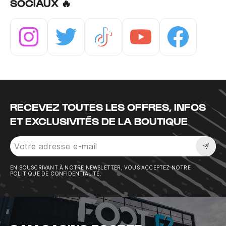
SOCIAUX 🔥
Instagram
Twitter
Tiktok
Youtube
Facebook
RECEVEZ TOUTES LES OFFRES, INFOS
ET EXCLUSIVITÉS DE LA BOUTIQUE
Sousc
EN SOUSCRIVANT À NOTRE NEWSLETTER, VOUS ACCEPTEZ NOTRE
POLITIQUE DE CONFIDENTIALITÉ.