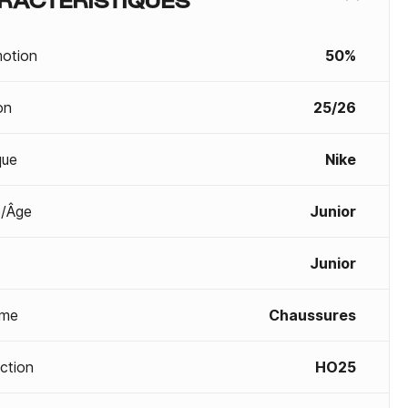
otion
50%
on
25/26
que
Nike
/Âge
Junior
Junior
me
Chaussures
ection
HO25