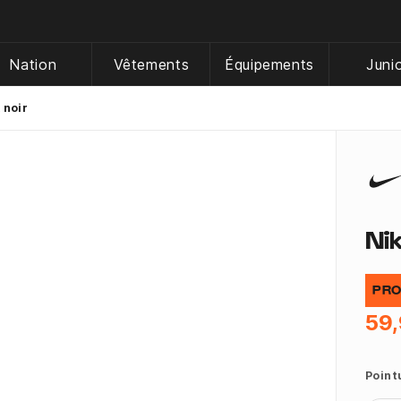
Nation
Vêtements
Équipements
Juni
 noir
Ni
PRO
59,
Point