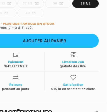
 1/2
37 1/2
38
38 1/2
39
40
ité
2 - PLUS QUE 1 ARTICLE EN STOCK
ous le mardi 11 août
AJOUTER AU PANIER
Paiement
Livraison 24h
3/4x sans frais
gratuite dès 80€
Retours
Satisfaction
pendant 30 jours
9.6/10 en satisfaction client
RACTÉRISTIQUES