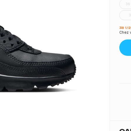
36
Quant
38 1/
Chez v
CA