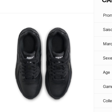
Prom
Sais
Mar
Sexe
Age
Gam
Coll