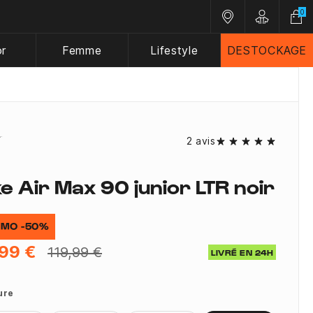
0
Nos magasins
Customer A
or
Femme
Lifestyle
DESTOCKAGE
2 avis
ke Air Max 90 junior LTR noir
MO -50%
99 €
119,99 €
LIVRÉ EN 24H
ure