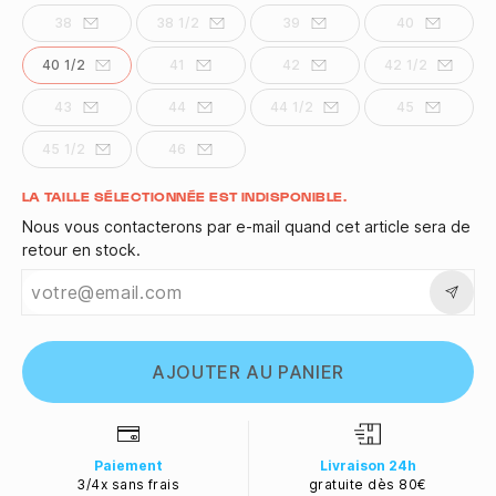
38
38 1/2
39
40
40 1/2
41
42
42 1/2
43
44
44 1/2
45
45 1/2
46
Quantité
LA TAILLE SÉLECTIONNÉE EST INDISPONIBLE.
Nous vous contacterons par e-mail quand cet article sera de
retour en stock.
AJOUTER AU PANIER
Paiement
Livraison 24h
3/4x sans frais
gratuite dès 80€