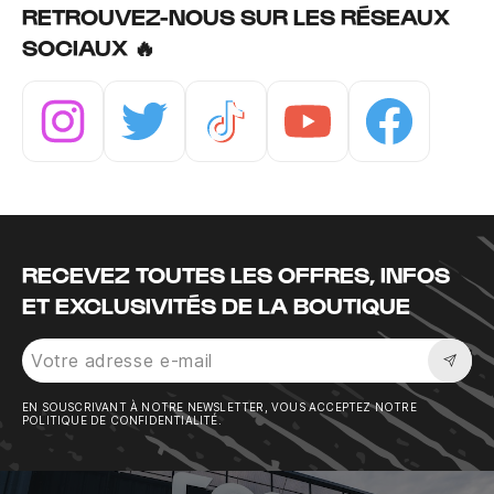
RETROUVEZ-NOUS SUR LES RÉSEAUX
SOCIAUX 🔥
Instagram
Twitter
Tiktok
Youtube
Facebook
RECEVEZ TOUTES LES OFFRES, INFOS
ET EXCLUSIVITÉS DE LA BOUTIQUE
Sousc
EN SOUSCRIVANT À NOTRE NEWSLETTER, VOUS ACCEPTEZ NOTRE
POLITIQUE DE CONFIDENTIALITÉ.