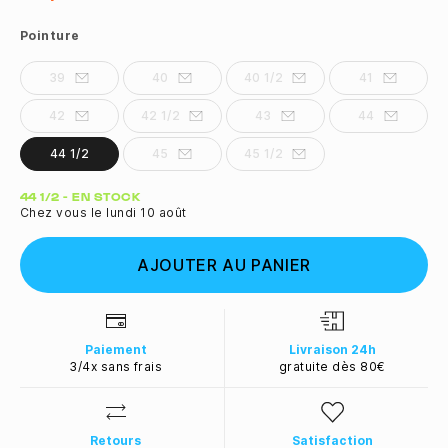
Pointure
39
40
40 1/2
41
42
42 1/2
43
44
44 1/2
45
45 1/2
Quantité
44 1/2 - EN STOCK
Chez vous le lundi 10 août
AJOUTER AU PANIER
Paiement
Livraison 24h
3/4x sans frais
gratuite dès 80€
Retours
Satisfaction