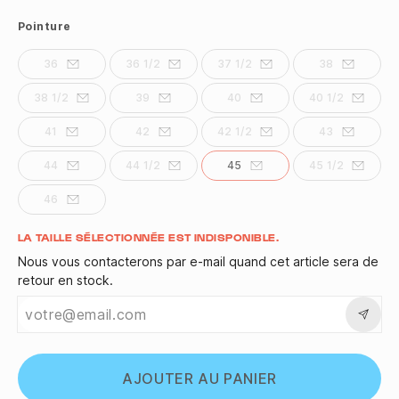
Pointure
36
36 1/2
37 1/2
38
38 1/2
39
40
40 1/2
41
42
42 1/2
43
44
44 1/2
45
45 1/2
46
Quantité
LA TAILLE SÉLECTIONNÉE EST INDISPONIBLE.
Nous vous contacterons par e-mail quand cet article sera de
retour en stock.
AJOUTER AU PANIER