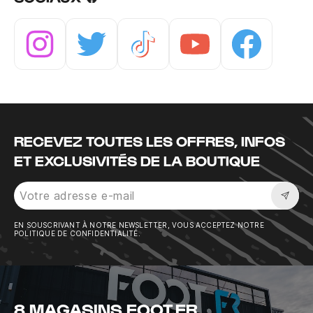
Instagram
Twitter
Tiktok
Youtube
Facebook
RECEVEZ TOUTES LES OFFRES, INFOS
ET EXCLUSIVITÉS DE LA BOUTIQUE
Sousc
EN SOUSCRIVANT À NOTRE NEWSLETTER, VOUS ACCEPTEZ NOTRE
POLITIQUE DE CONFIDENTIALITÉ.
8 MAGASINS FOOT.FR