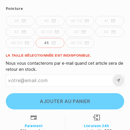
Pointure
39
40
40 1/2
41
42
42 1/2
43
44
44 1/2
45
45 1/2
Quantité
LA TAILLE SÉLECTIONNÉE EST INDISPONIBLE.
Nous vous contacterons par e-mail quand cet article sera de
retour en stock.
AJOUTER AU PANIER
Paiement
Livraison 24h