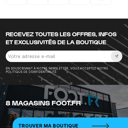
Instagram
Twitter
Tiktok
Youtube
Facebook
RECEVEZ TOUTES LES OFFRES, INFOS
ET EXCLUSIVITÉS DE LA BOUTIQUE
Sousc
EN SOUSCRIVANT À NOTRE NEWSLETTER, VOUS ACCEPTEZ NOTRE
POLITIQUE DE CONFIDENTIALITÉ.
8 MAGASINS FOOT.FR
TROUVER MA BOUTIQUE