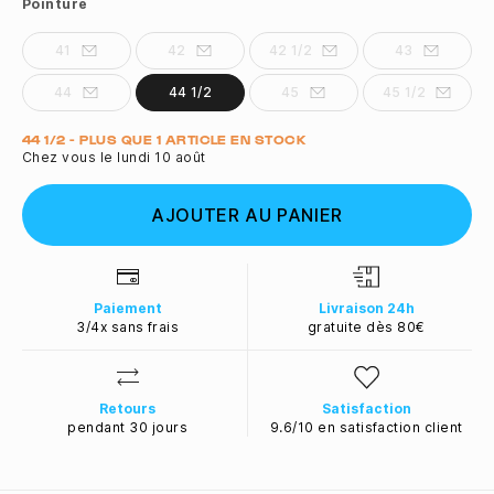
Pointure
41
42
42 1/2
43
44
44 1/2
45
45 1/2
Quantité
44 1/2 - PLUS QUE 1 ARTICLE EN STOCK
Chez vous le lundi 10 août
AJOUTER AU PANIER
Paiement
Livraison 24h
3/4x sans frais
gratuite dès 80€
Retours
Satisfaction
pendant 30 jours
9.6/10 en satisfaction client