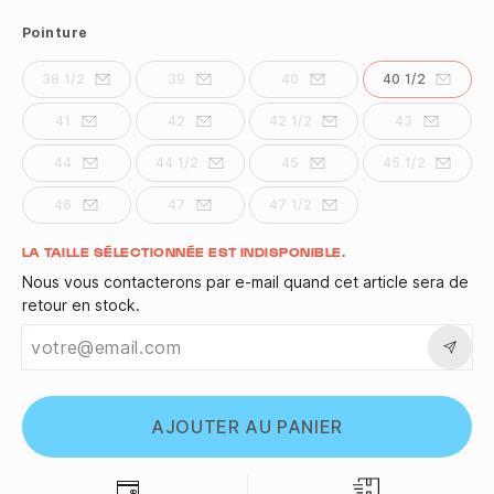
Pointure
38 1/2
39
40
40 1/2
41
42
42 1/2
43
44
44 1/2
45
45 1/2
46
47
47 1/2
Quantité
LA TAILLE SÉLECTIONNÉE EST INDISPONIBLE.
Nous vous contacterons par e-mail quand cet article sera de
retour en stock.
AJOUTER AU PANIER