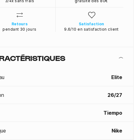
3/4x sans frais
gratuite dès 80€
Retours
Satisfaction
pendant 30 jours
9.6/10 en satisfaction client
RACTÉRISTIQUES
au
Elite
on
26/27
Tiempo
que
Nike