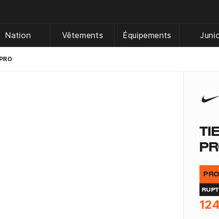
Nation
Vêtements
Équipements
Juni
-PRO
TI
P
PRO
RUP
124