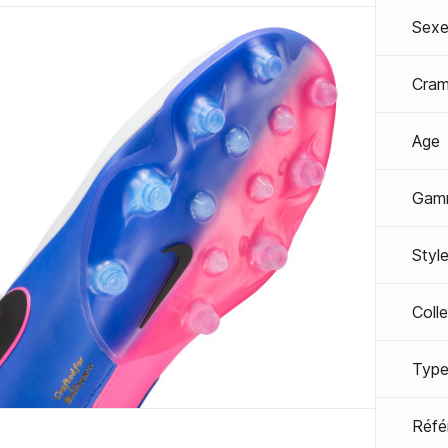
Sexe
Cra
Age
Gam
Styl
Coll
Type
Réfé