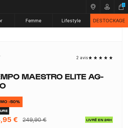
0
Nos magasins
Customer A
or
Femme
Lifestyle
DESTOCKAGE
2 avis
EMPO MAESTRO ELITE AG-
RO
MO -50%
TURE
,95 €
249,90 €
LIVRÉ EN 24H