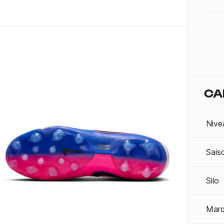
CA
Nive
Sais
Silo
Mar