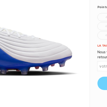
Point
Quant
LA TA
Nous 
retou