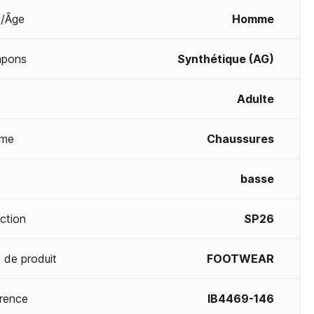
/Âge
Homme
mpons
Synthétique (AG)
Adulte
me
Chaussures
e
basse
ection
SP26
 de produit
FOOTWEAR
rence
IB4469-146