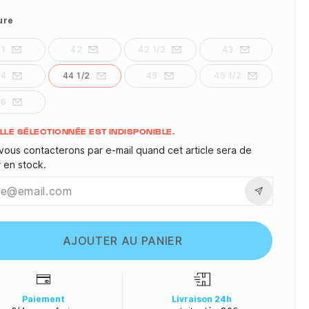
ure
41
42
42 1/2
43
44
44 1/2
45
45 1/2
46
ité
ILLE SÉLECTIONNÉE EST INDISPONIBLE.
vous contacterons par e-mail quand cet article sera de
r en stock.
AJOUTER AU PANIER
Paiement
Livraison 24h