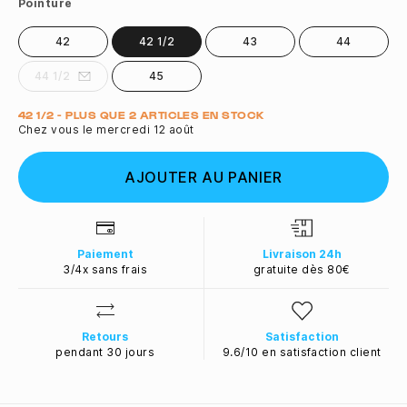
Pointure
42
42 1/2
43
44
44 1/2
45
Quantité
42 1/2 - PLUS QUE 2 ARTICLES EN STOCK
Chez vous le mercredi 12 août
AJOUTER AU PANIER
Paiement
Livraison 24h
3/4x sans frais
gratuite dès 80€
Retours
Satisfaction
pendant 30 jours
9.6/10 en satisfaction client