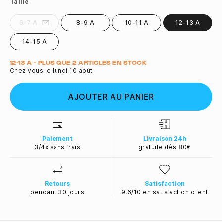
Taille
6-7 A
8-9 A
10-11 A
12-13 A
14-15 A
Quantité
12-13 A - PLUS QUE 2 ARTICLES EN STOCK
Chez vous le lundi 10 août
AJOUTER AU PANIER
Paiement
Livraison 24h
3/4x sans frais
gratuite dès 80€
Retours
Satisfaction
pendant 30 jours
9.6/10 en satisfaction client