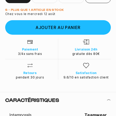
Quantité
S - PLUS QUE 1 ARTICLE EN STOCK
Chez vous le mercredi 12 août
AJOUTER AU PANIER
Paiement
Livraison 24h
3/4x sans frais
gratuite dès 80€
Retours
Satisfaction
pendant 30 jours
9.6/10 en satisfaction client
CARACTÉRISTIQUES
Intemporels
Teamwear