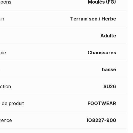
mpons
Moulés (FG)
in
Terrain sec / Herbe
Adulte
me
Chaussures
e
basse
ection
SU26
 de produit
FOOTWEAR
rence
IO8227-900