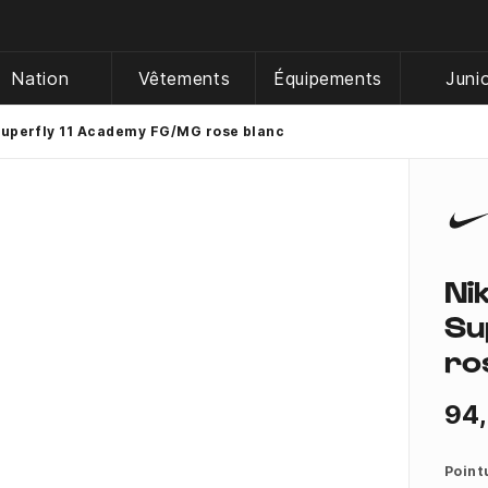
Nation
Vêtements
Équipements
Juni
Superfly 11 Academy FG/MG rose blanc
Ni
Su
ro
94
Point