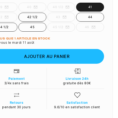
39
40
40 1/2
41
42
42 1/2
43
44
4 1/2
45
45 1/2
46
ité
PLUS QUE 1 ARTICLE EN STOCK
ous le mardi 11 août
AJOUTER AU PANIER
Paiement
Livraison 24h
3/4x sans frais
gratuite dès 80€
Retours
Satisfaction
pendant 30 jours
9.6/10 en satisfaction client