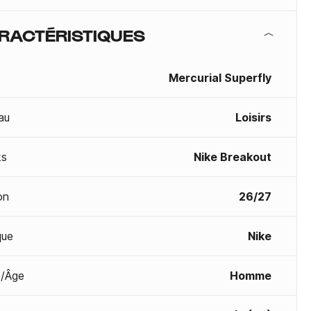
RACTÉRISTIQUES
Mercurial Superfly
au
Loisirs
ks
Nike Breakout
on
26/27
que
Nike
/Âge
Homme