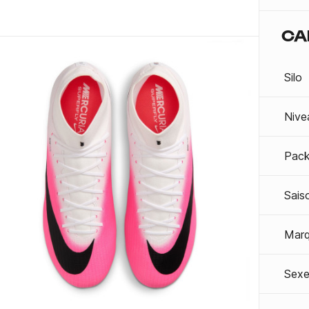
CA
Silo
Nive
Pac
Sais
Mar
Sexe