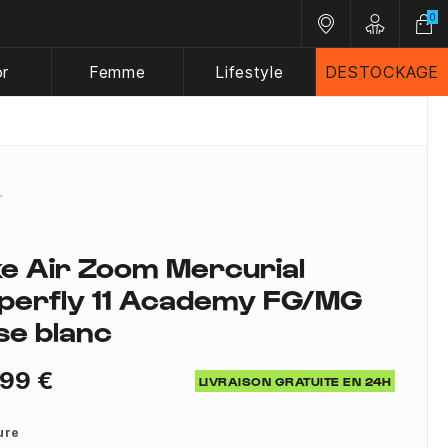
0
Nos magasins
Customer A
or
Femme
Lifestyle
DESTOCKAGE
ke Air Zoom Mercurial
perfly 11 Academy FG/MG
se blanc
,99 €
LIVRAISON GRATUITE EN 24H
ure