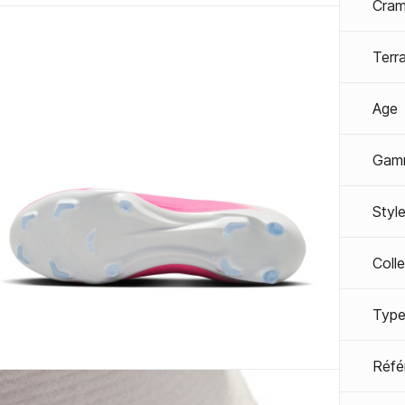
Cra
Terra
Age
Gam
Styl
Coll
Type
Réfé