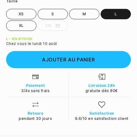
Taille
XS
S
M
L
XL
2XL
Quantité
L - EN STOCK
Chez vous le lundi 10 août
AJOUTER AU PANIER
Paiement
Livraison 24h
3/4x sans frais
gratuite dès 80€
Retours
Satisfaction
pendant 30 jours
9.6/10 en satisfaction client